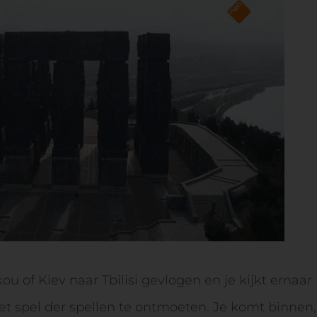
kou of Kiev naar Tbilisi gevlogen en je kijkt ernaar
t spel der spellen te ontmoeten. Je komt binnen,