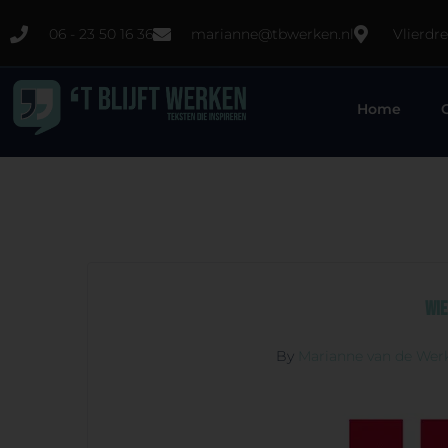
06 - 23 50 16 36
marianne@tbwerken.nl
Vlierdr
Home
Wie
By
Marianne van de Wer