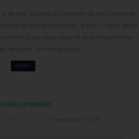
is de Mol’ kunnen je compleet op het verkeerde
t niet in iedere aflevering? Ik ben in ieder geval
ijn Mol. Zoals altijd begin ik deze blog met het
t de tweet van het account...
MORE
e is de Mol: #2 Wisseltruc
ken
In
wie is de mol
Posted
januari 14, 2018