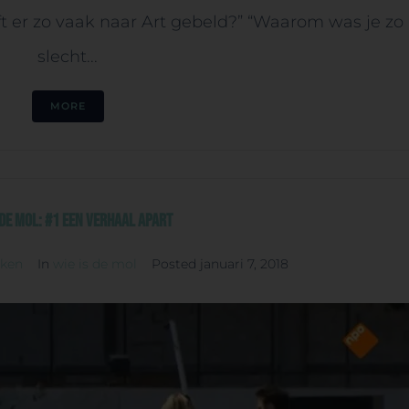
ft er zo vaak naar Art gebeld?” “Waarom was je zo
slecht...
MORE
 de Mol: #1 Een verhaal apart
rken
In
wie is de mol
Posted
januari 7, 2018