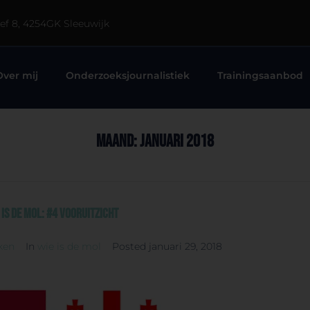
eef 8, 4254GK Sleeuwijk
Over mij
Onderzoeksjournalistiek
Trainingsaanbod
Maand:
januari 2018
 is de Mol: #4 Vooruitzicht
ken
In
wie is de mol
Posted
januari 29, 2018