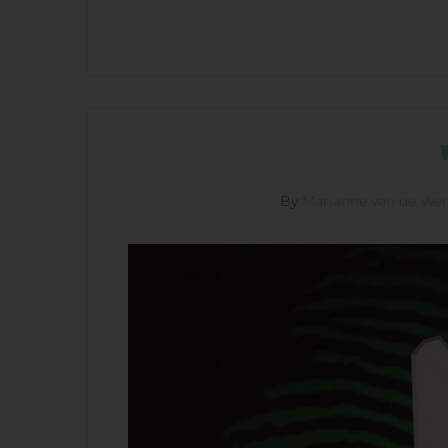
W
By
Marianne van de We