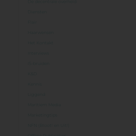
De decentrale overheid
Diensten
Flair
Haarwensen
Het Kontakt
Interviews
IS-bruiden
K&D
Kennis
Liggend
Maritiem Media
Marketingtips
NFN (Bloot! en Uit!)
Offline Publicaties