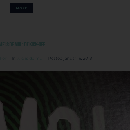
MORE
ie is de Mol: De kick-off
rken
In
wie is de mol
Posted
januari 6, 2018