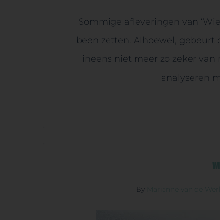
Sommige afleveringen van ‘Wie 
been zetten. Alhoewel, gebeurt da
ineens niet meer zo zeker van m
analyseren me
Wi
By
Marianne van de Wer