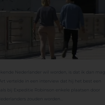
ekende Nederlander wil worden, is dat ik dan ma
rt vertelde in een interview dat hij het best een
 als bij Expeditie Robinson enkele plaatsen door
derlanders zouden worden...