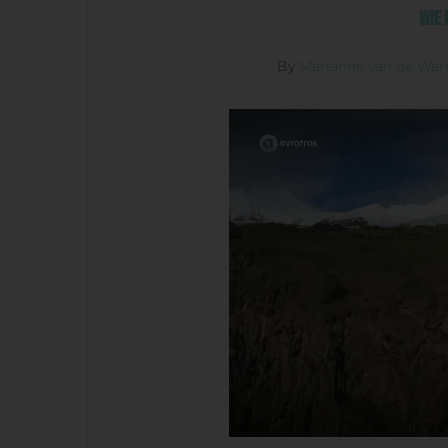
Wie 
By
Marianne van de Wer