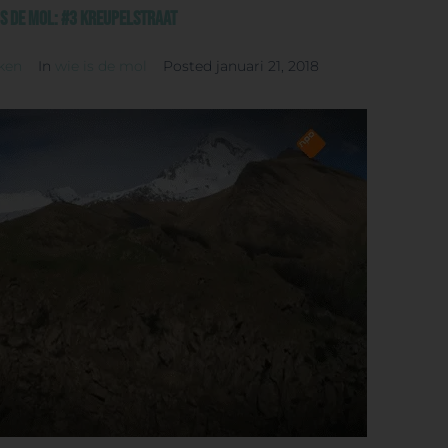
is de Mol: #3 Kreupelstraat
ken
In
wie is de mol
Posted
januari 21, 2018