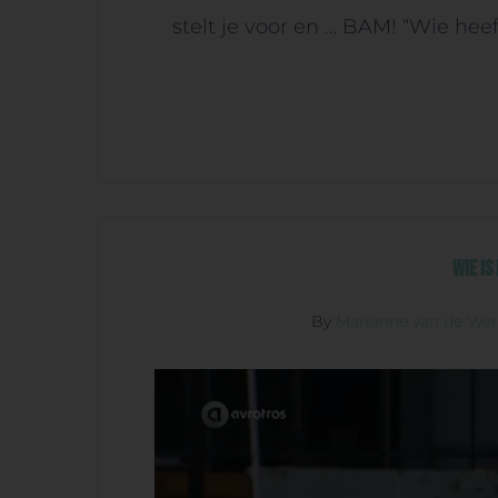
stelt je voor en … BAM! “Wie hee
Wie is
By
Marianne van de We