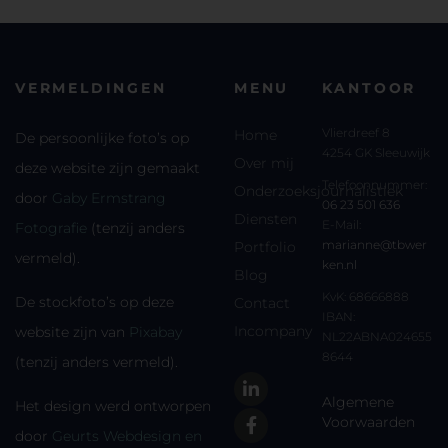
VERMELDINGEN
MENU
KANTOOR
Vlierdreef 8
Home
De persoonlijke foto’s op
4254 GK Sleeuwijk
Over mij
deze website zijn gemaakt
Telefoonnummer:
Onderzoeksjournalistiek
door
Gaby Ermstrang
06 23 501 636
Diensten
E-Mail:
Fotografie
(tenzij anders
marianne@tbwer
Portfolio
vermeld).
ken.nl
Blog
KvK: 68666888
De stockfoto’s op deze
Contact
IBAN:
Incompany
website zijn van
Pixabay
NL22ABNA024655
8644
(tenzij anders vermeld).
Algemene
Het design werd ontworpen
Voorwaarden
door
Geurts Webdesign en