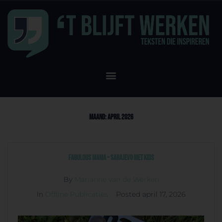
Maand:
april 2026
Fabulous Mama – Sarajevo met kids
By
Marianne van de Werken
In
Offline Publicaties
Posted
april 17, 2026