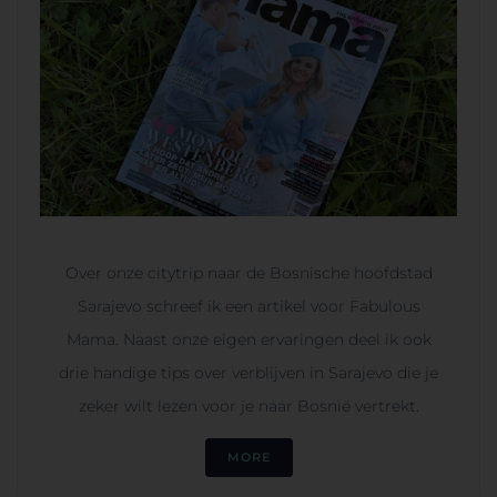
Over onze citytrip naar de Bosnische hoofdstad
Sarajevo schreef ik een artikel voor Fabulous
Mama. Naast onze eigen ervaringen deel ik ook
drie handige tips over verblijven in Sarajevo die je
zeker wilt lezen voor je naar Bosnië vertrekt.
MORE