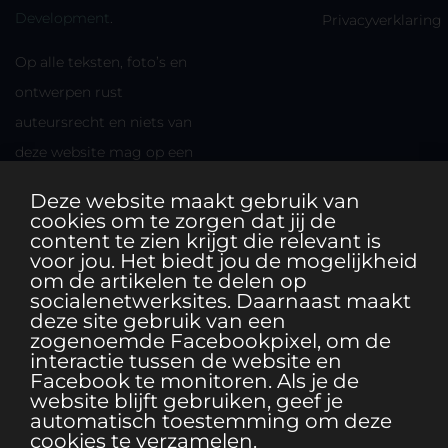
Development
.
Privacyverklaring
Op alle teksten, foto’s en
ontwerpen rust
auteursrecht en niets van
deze website mag op een
andere plek worden
Deze website maakt gebruik van
gebruikt zonder
cookies om te zorgen dat jij de
content te zien krijgt die relevant is
toestemming van de maker.
voor jou. Het biedt jou de mogelijkheid
om de artikelen te delen op
socialenetwerksites. Daarnaast maakt
deze site gebruik van een
zogenoemde Facebookpixel, om de
interactie tussen de website en
Facebook te monitoren. Als je de
website blijft gebruiken, geef je
automatisch toestemming om deze
cookies te verzamelen.