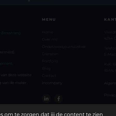
MENU
KAN
Home
Vlierd
 Ermstrang
4254 G
Over mij
Onderzoeksjournalistiek
Telef
 vermeld).
Diensten
E-Mail
Portfolio
opment
.
KvK: 
Blog
IBAN:
s van deze website
Contact
 van de maker.
Incompany
Algem
Privac
om te zorgen dat jij de content te zien