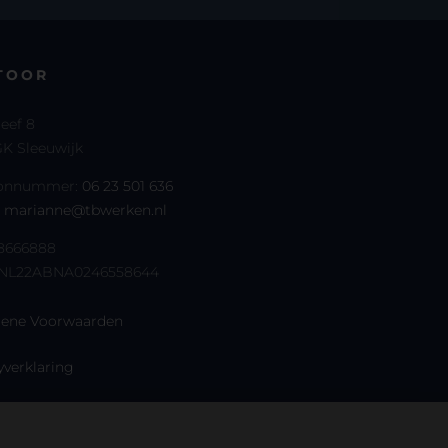
TOOR
reef 8
K Sleeuwijk
oonnummer:
06 23 501 636
:
marianne@tbwerken.nl
68666888
 NL22ABNA0246558644
ene Voorwaarden
yverklaring