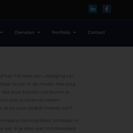
Diensten
Portfolio
Contact
ijf kan het best een uitdaging zijn
baar te zijn in de media. Hoe zorg
r dat jouw klanten ook buiten je
 om over je horen en weten
 ze bij jouw bedrijf moeten zijn?
company-training Beter zichtbaar in
 leer ik je alles over zichtbaarheid