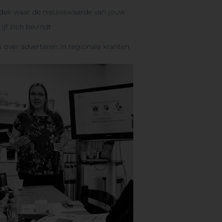
dek waar de nieuwswaarde van jouw
ijf zich bevindt
s over adverteren in regionale kranten