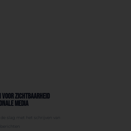
 voor zichtbaarheid
ionale media
de slag met het schrijven van
sberichten