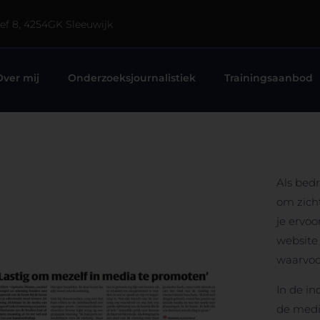
eef 8, 4254GK Sleeuwijk
Over mij
Onderzoeksjournalistiek
Trainingsaanbod
Als bedr
om zicht
je ervoo
website
waarvoor
In de in
de media