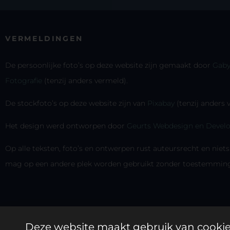
VERMELDINGEN
De persoonlijke foto’s op deze website zijn gemaakt door
Gaby
Fotografie
(tenzij anders vermeld).
De stockfoto’s op deze website zijn van
Pixabay
(tenzij anders
Het design werd ontworpen door
Geurts Webdesign en Devel
Op alle teksten, foto’s en ontwerpen rust auteursrecht en niet
mag op een andere plek worden gebruikt zonder toestemming
Deze website maakt gebruik van cookies 