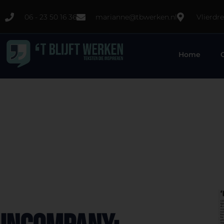
06 - 23 50 16 36
marianne@tbwerken.nl
Vlierdr
Home