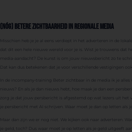
(Nóg) betere zichtbaarheid in regionale media
Misschien heb je je al eens verdiept in het adverteren in de loka
dat dit een hele nieuwe wereld voor je is. Wist je trouwens dat he
media-aandacht? De kunst is om jouw nieuwsbericht zo te schrijve
Dat kan dus betekenen dat je voor verschillende vestigingen ook
In de incompany-training Beter zichtbaar in de media ik je alle
nieuws? En als je dan nieuws hebt, hoe maak je dan een persb
zorg je dat jouw persbericht is afgestemd op wat lezers uit het 
je persbericht met AI schrijven. Waar moet je dan op letten als j
Maar dan zijn we er nog niet. We kijken ook naar adverteren. Wan
je geld, toch? Dus waar moet je op letten als je geld uitgeeft aa