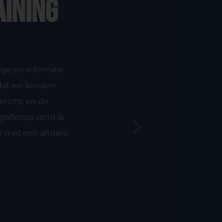
aining
lige en informele
"Ik had geen verwachtingen 
odat we konden
meegenomen te worden in w
richt, en de
waardevol en
rafietips vond ik
 je met een andere