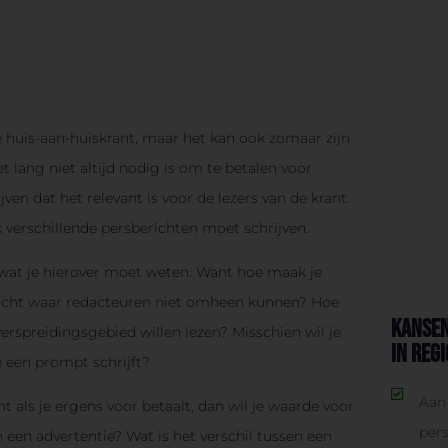
le huis-aan-huiskrant, maar het kan ook zomaar zijn
t lang niet altijd nodig is om te betalen voor
n dat het relevant is voor de lezers van de krant.
 verschillende persberichten moet schrijven.
s wat je hierover moet weten. Want hoe maak je
ericht waar redacteuren niet omheen kunnen? Hoe
Kansen
verspreidingsgebied willen lezen? Misschien wil je
in reg
e een prompt schrijft?
Aan 
t als je ergens voor betaalt, dan wil je waarde voor
per
n een advertentie? Wat is het verschil tussen een