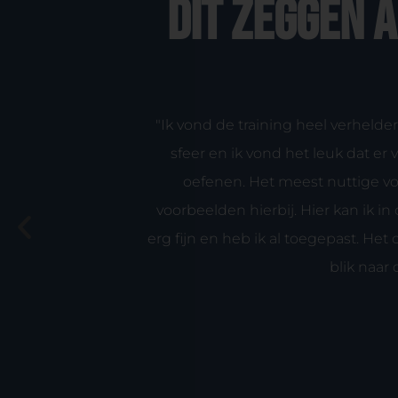
Dit zeggen 
 De ingangen
"Ik vond de training heel verhelde
 rondom
sfeer en ik vond het leuk dat 
n denk ik dat
oefenen. Het meest nuttige vo
Maar ik vond
voorbeelden hierbij. Hier kan ik i
erg fijn en heb ik al toegepast. He
blik naar