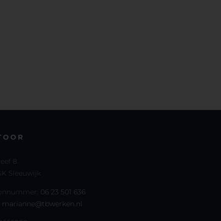
TOOR
reef 8
K Sleeuwijk
oonnummer:
06 23 501 636
:
marianne@tbwerken.nl