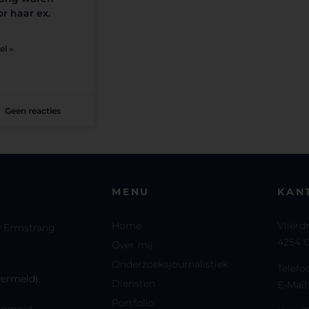
r haar ex.
el »
Geen reacties
MENU
KAN
Home
Vlierd
 Ermstrang
4254 G
Over mij
Onderzoeksjournalistiek
Telef
 vermeld).
Diensten
E-Mail
Portfolio
opment
.