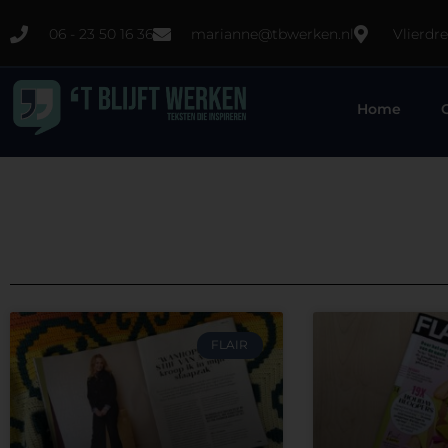
06 - 23 50 16 36
marianne@tbwerken.nl
Vlierdr
Home
FLAIR