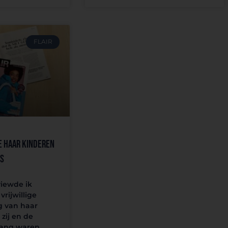
FLAIR
e haar kinderen
is
viewde ik
vrijwillige
g van haar
zij en de
lang waren