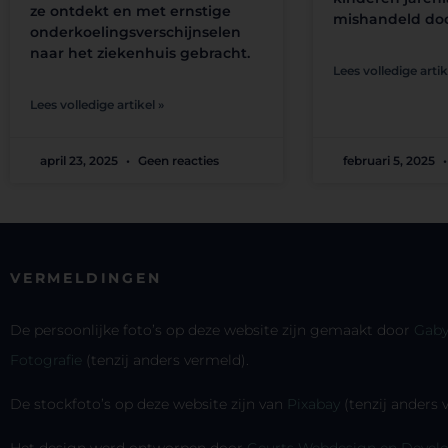
ze ontdekt en met ernstige
mishandeld doo
onderkoelingsverschijnselen
naar het ziekenhuis gebracht.
Lees volledige artik
Lees volledige artikel »
april 23, 2025
Geen reacties
februari 5, 2025
VERMELDINGEN
De persoonlijke foto’s op deze website zijn gemaakt door
Gaby
Fotografie
(tenzij anders vermeld).
De stockfoto’s op deze website zijn van
Pixabay
(tenzij anders
Het design werd ontworpen door
Geurts Webdesign en Devel