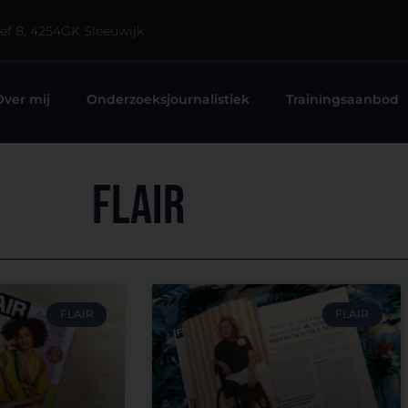
eef 8, 4254GK Sleeuwijk
Over mij
Onderzoeksjournalistiek
Trainingsaanbod
Flair
FLAIR
FLAIR