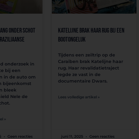
ang onder schot
Katelijne brak haar rug bij een
raziliaanse
bootongeluk
Tijdens een zeiltrip op de
Caraïben brak Katelijne haar
d onderzoek in
rug. Haar revalidatietraject
te bij een
legde ze vast in de
 in de auto om
documentaire Dwars.
n bijeenkomst
n bleek
eld Nele de
Lees volledige artikel »
chot.
el »
5
Geen reacties
juni 11, 2025
Geen reacties