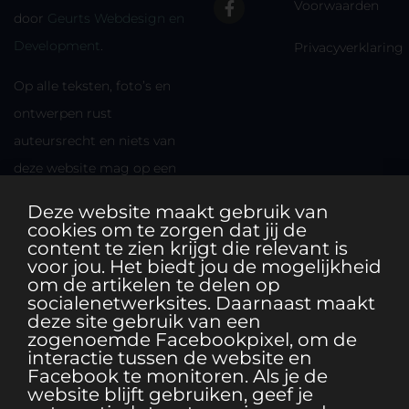
Voorwaarden
door
Geurts Webdesign en
Development
.
Privacyverklaring
Op alle teksten, foto’s en
ontwerpen rust
auteursrecht en niets van
deze website mag op een
andere plek worden
Deze website maakt gebruik van
gebruikt zonder
cookies om te zorgen dat jij de
content te zien krijgt die relevant is
toestemming van de maker.
voor jou. Het biedt jou de mogelijkheid
om de artikelen te delen op
socialenetwerksites. Daarnaast maakt
deze site gebruik van een
zogenoemde Facebookpixel, om de
interactie tussen de website en
Facebook te monitoren. Als je de
website blijft gebruiken, geef je