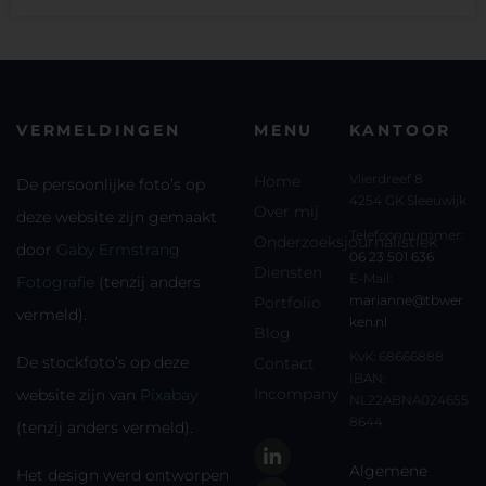
VERMELDINGEN
MENU
KANTOOR
Vlierdreef 8
Home
De persoonlijke foto’s op
4254 GK Sleeuwijk
Over mij
deze website zijn gemaakt
Telefoonnummer:
Onderzoeksjournalistiek
door
Gaby Ermstrang
06 23 501 636
Diensten
E-Mail:
Fotografie
(tenzij anders
marianne@tbwer
Portfolio
vermeld).
ken.nl
Blog
KvK: 68666888
De stockfoto’s op deze
Contact
IBAN:
Incompany
website zijn van
Pixabay
NL22ABNA024655
8644
(tenzij anders vermeld).
Algemene
Het design werd ontworpen