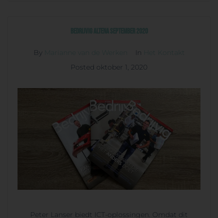
Bedrijvig Altena september 2020
By
Marianne van de Werken
In
Het Kontakt
Posted
oktober 1, 2020
Peter Lanser biedt ICT-oplossingen. Omdat dit