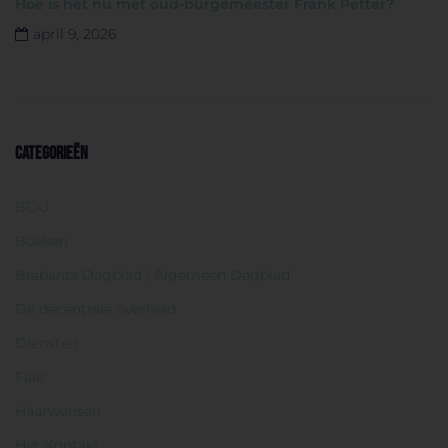
Hoe is het nu met oud-burgemeester Frank Petter?
april 9, 2026
CATEGORIEËN
BDU
Boeken
Brabants Dagblad / Algemeen Dagblad
De decentrale overheid
Diensten
Flair
Haarwensen
Het Kontakt