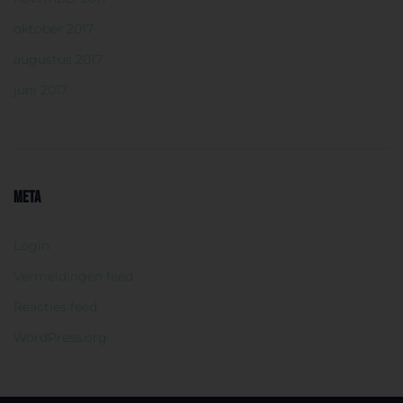
oktober 2017
augustus 2017
juni 2017
META
Login
Vermeldingen feed
Reacties feed
WordPress.org