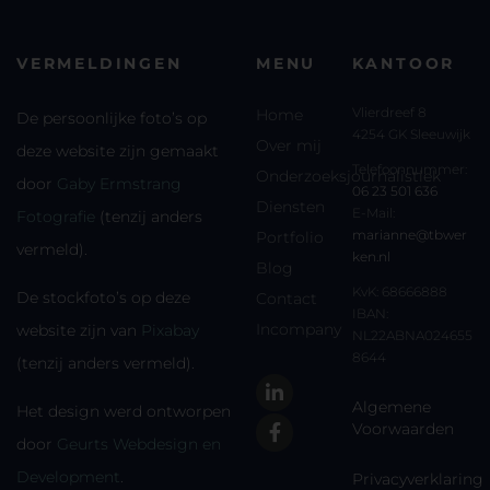
VERMELDINGEN
MENU
KANTOOR
Vlierdreef 8
Home
De persoonlijke foto’s op
4254 GK Sleeuwijk
Over mij
deze website zijn gemaakt
Telefoonnummer:
Onderzoeksjournalistiek
door
Gaby Ermstrang
06 23 501 636
Diensten
E-Mail:
Fotografie
(tenzij anders
marianne@tbwer
Portfolio
vermeld).
ken.nl
Blog
KvK: 68666888
De stockfoto’s op deze
Contact
IBAN:
Incompany
website zijn van
Pixabay
NL22ABNA024655
8644
(tenzij anders vermeld).
Algemene
Het design werd ontworpen
Voorwaarden
door
Geurts Webdesign en
Development
.
Privacyverklaring