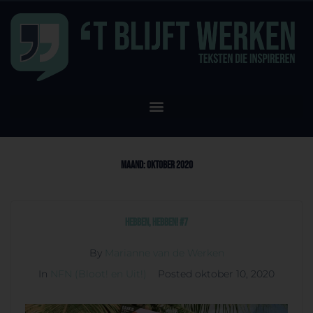
Maand:
oktober 2020
Hebben, hebben! #7
By
Marianne van de Werken
In
NFN (Bloot! en Uit!)
Posted
oktober 10, 2020