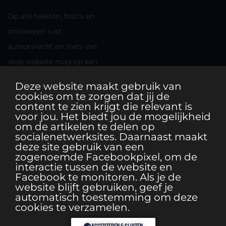
Op alle teksten, foto’s en
ontwerpen rust
auteursrecht en niets van
deze website mag op een
andere plek worden
Deze website maakt gebruik van
gebruikt zonder
cookies om te zorgen dat jij de
content te zien krijgt die relevant is
toestemming van de maker.
voor jou. Het biedt jou de mogelijkheid
om de artikelen te delen op
socialenetwerksites. Daarnaast maakt
deze site gebruik van een
zogenoemde Facebookpixel, om de
interactie tussen de website en
Facebook te monitoren. Als je de
website blijft gebruiken, geef je
automatisch toestemming om deze
cookies te verzamelen.