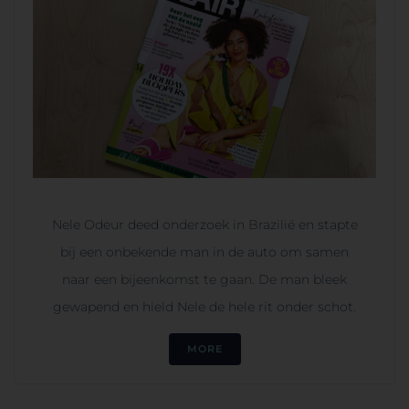
Nele Odeur deed onderzoek in Brazilië en stapte
bij een onbekende man in de auto om samen
naar een bijeenkomst te gaan. De man bleek
gewapend en hield Nele de hele rit onder schot.
MORE