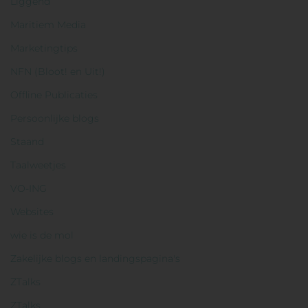
Liggend
Maritiem Media
Marketingtips
NFN (Bloot! en Uit!)
Offline Publicaties
Persoonlijke blogs
Staand
Taalweetjes
VO-ING
Websites
wie is de mol
Zakelijke blogs en landingspagina's
ZTalks
ZTalks