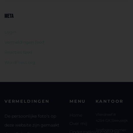
META
Login
Vermeldingen feed
Reacties feed
WordPress.org
VERMELDINGEN
MENU
KANTOOR
Vlierdreef 8
Home
De persoonlijke foto’s op
4254 GK Sleeuwijk
Over mij
deze website zijn gemaakt
Telefoonnummer:
Onderzoeksjournalistiek