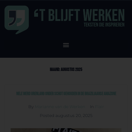
Maand:
augustus 2025
Nele werd urenlang onder schot gehouden in de Braziliaanse Amazone
By
Marianne van de Werken
In
Flair
Posted
augustus 20, 2025