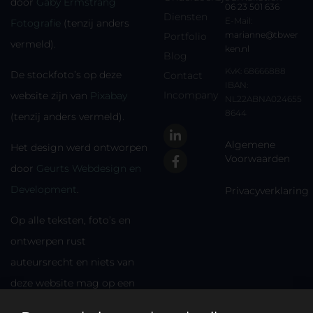
door
Gaby Ermstrang
06 23 501 636
Diensten
E-Mail:
Fotografie
(tenzij anders
marianne@tbwer
Portfolio
vermeld).
ken.nl
Blog
KvK: 68666888
De stockfoto’s op deze
Contact
IBAN:
Incompany
website zijn van
Pixabay
NL22ABNA024655
8644
(tenzij anders vermeld).
Algemene
Het design werd ontworpen
Voorwaarden
door
Geurts Webdesign en
Development
.
Privacyverklaring
Op alle teksten, foto’s en
ontwerpen rust
auteursrecht en niets van
deze website mag op een
andere plek worden