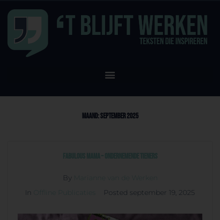
Maand:
september 2025
Fabulous Mama – Ondernemende tieners
By
Marianne van de Werken
In
Offline Publicaties
Posted
september 19, 2025