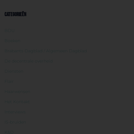
CATEGORIEËN
BDU
Boeken
Brabants Dagblad / Algemeen Dagblad
De decentrale overheid
Diensten
Flair
Haarwensen
Het Kontakt
Interviews
IS-bruiden
K&D