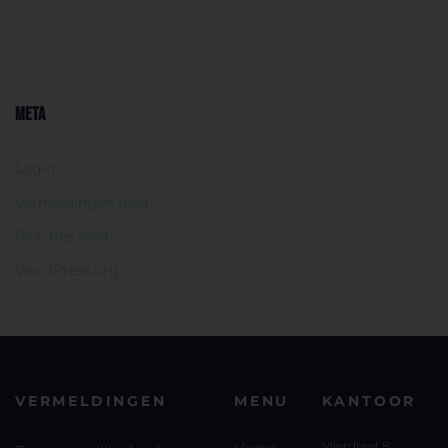
META
Login
Vermeldingen feed
Reacties feed
WordPress.org
VERMELDINGEN
MENU
KANTOOR
Vlierdreef 8