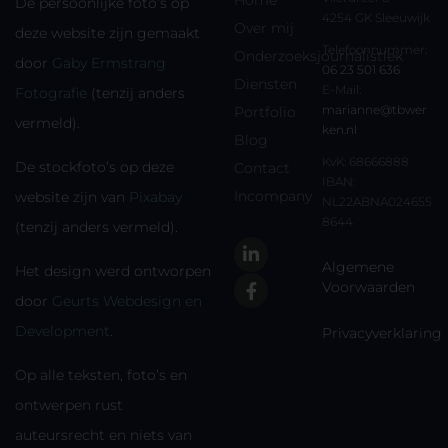
Home
De persoonlijke foto’s op
4254 GK Sleeuwijk
Over mij
deze website zijn gemaakt
Telefoonnummer:
Onderzoeksjournalistiek
door
Gaby Ermstrang
06 23 501 636
Diensten
E-Mail:
Fotografie
(tenzij anders
marianne@tbwer
Portfolio
vermeld).
ken.nl
Blog
KvK: 68666888
De stockfoto’s op deze
Contact
IBAN:
Incompany
website zijn van
Pixabay
NL22ABNA024655
8644
(tenzij anders vermeld).
Algemene
Het design werd ontworpen
Voorwaarden
door
Geurts Webdesign en
Development
.
Privacyverklaring
Op alle teksten, foto’s en
ontwerpen rust
auteursrecht en niets van