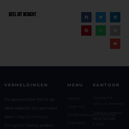
DEEL DIT BERICHT
VERMELDINGEN
MENU
KANTOOR
Vlierdreef 8
Home
De persoonlijke foto’s op
4254 GK Sleeuwijk
Over mij
deze website zijn gemaakt
Telefoonnummer:
Onderzoeksjournalistiek
door
Gaby Ermstrang
06 23 501 636
Diensten
E-Mail:
Fotografie
(tenzij anders