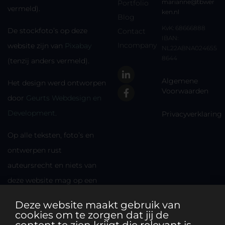
marianne@tbwer
Portfolio
vermeld).
ken.nl
Blog
KvK: 68666888
De stockfoto’s op deze
Contact
IBAN:
Incompany
website zijn van
Pixabay
NL22ABNA024655
8644
(tenzij anders vermeld).
Algemene
Het design werd ontworpen
Voorwaarden
door
Geurts Webdesign en
Development
.
Privacyverklaring
Op alle teksten, foto’s en
ontwerpen rust
auteursrecht en niets van
deze website mag op een
andere plek worden
Deze website maakt gebruik van
gebruikt zonder
cookies om te zorgen dat jij de