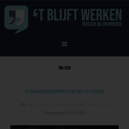
Tag:
elke
De voornaamwoorden iedere en elke: wat is het verschil?
By
Marianne van de Werken
In
Taalweetjes
Posted
april 29, 2020