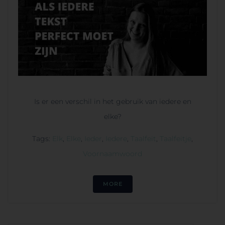
Is er een verschil in het gebruik van iedere en
elke?
Tags:
Elk
,
Elke
,
Ieder
,
Iedere
,
Taalfeit
,
Taalfeitje
,
Voornaamwoord
MORE