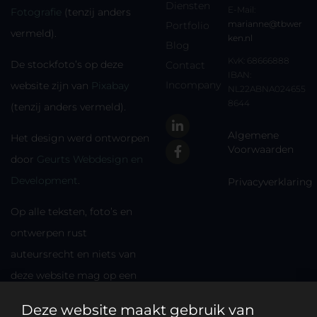
Diensten
E-Mail:
Fotografie
(tenzij anders
marianne@tbwer
Portfolio
vermeld).
ken.nl
Blog
KvK: 68666888
De stockfoto’s op deze
Contact
IBAN:
Incompany
website zijn van
Pixabay
NL22ABNA024655
8644
(tenzij anders vermeld).
Algemene
Het design werd ontworpen
Voorwaarden
door
Geurts Webdesign en
Development
.
Privacyverklaring
Op alle teksten, foto’s en
ontwerpen rust
auteursrecht en niets van
deze website mag op een
andere plek worden
Deze website maakt gebruik van