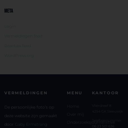
META
Login
Vermeldingen feed
Reacties feed
WordPress.org
VERMELDINGEN
MENU
KANTOOR
Vlierdreef 8
Home
De persoonlijke foto’s op
4254 GK Sleeuwijk
Over mij
deze website zijn gemaakt
Telefoonnummer:
Onderzoeksjournalistiek
door
Gaby Ermstrang
06 23 501 636