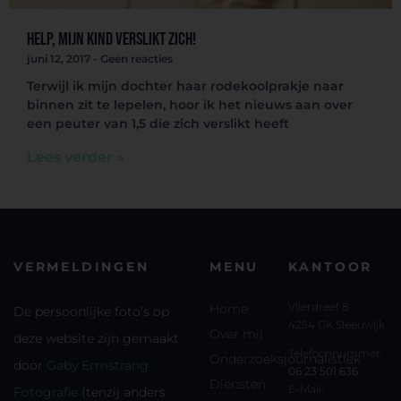
Help, mijn kind verslikt zich!
juni 12, 2017
Geen reacties
Terwijl ik mijn dochter haar rodekoolprakje naar
binnen zit te lepelen, hoor ik het nieuws aan over
een peuter van 1,5 die zich verslikt heeft
Lees verder »
VERMELDINGEN
MENU
KANTOOR
Vlierdreef 8
Home
De persoonlijke foto’s op
4254 GK Sleeuwijk
Over mij
deze website zijn gemaakt
Telefoonnummer:
Onderzoeksjournalistiek
door
Gaby Ermstrang
06 23 501 636
Diensten
E-Mail:
Fotografie
(tenzij anders