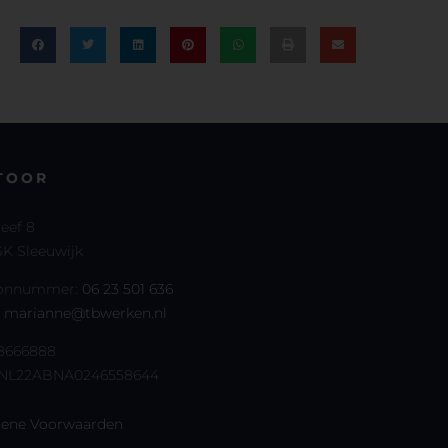
TOOR
reef 8
K Sleeuwijk
oonnummer:
06 23 501 636
:
marianne@tbwerken.nl
68666888
 NL22ABNA0246558644
ene Voorwaarden