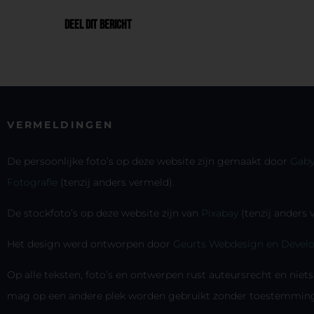
DEEL DIT BERICHT
VERMELDINGEN
De persoonlijke foto’s op deze website zijn gemaakt door
Gaby
Fotografie
(tenzij anders vermeld).
De stockfoto’s op deze website zijn van
Pixabay
(tenzij anders
Het design werd ontworpen door
Geurts Webdesign en Devel
Op alle teksten, foto’s en ontwerpen rust auteursrecht en niet
mag op een andere plek worden gebruikt zonder toestemming