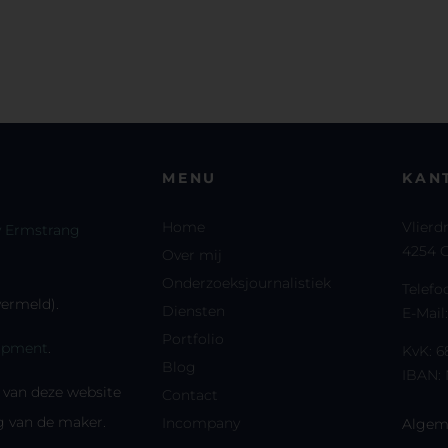
MENU
KAN
Home
Vlierd
 Ermstrang
4254 G
Over mij
Onderzoeksjournalistiek
Telef
 vermeld).
Diensten
E-Mail
Portfolio
opment
.
KvK: 
Blog
IBAN:
s van deze website
Contact
 van de maker.
Incompany
Algem