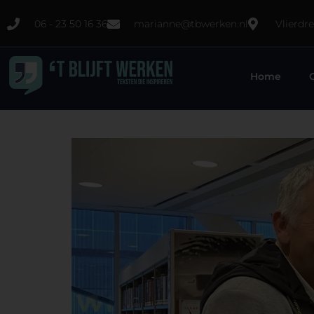
06 - 23 50 16 36
marianne@tbwerken.nl
Vlierdr
Home