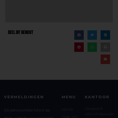
DEEL DIT BERICHT
VERMELDINGEN
MENU
KANTOOR
Vlierdreef 8
Home
De persoonlijke foto’s op
4254 GK Sleeuwijk
Over mij