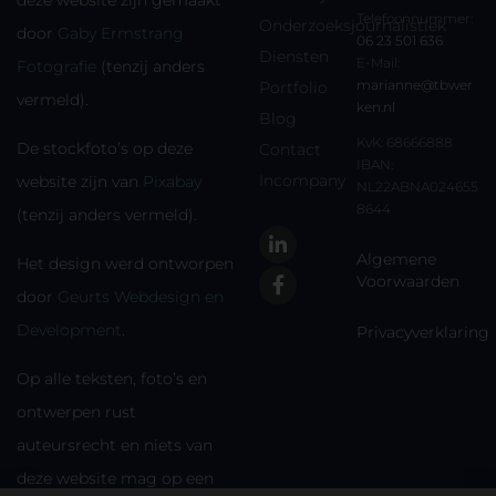
deze website zijn gemaakt
Telefoonnummer:
Onderzoeksjournalistiek
door
Gaby Ermstrang
06 23 501 636
Diensten
E-Mail:
Fotografie
(tenzij anders
marianne@tbwer
Portfolio
vermeld).
ken.nl
Blog
KvK: 68666888
De stockfoto’s op deze
Contact
IBAN:
Incompany
website zijn van
Pixabay
NL22ABNA024655
8644
(tenzij anders vermeld).
Algemene
Het design werd ontworpen
Voorwaarden
door
Geurts Webdesign en
Development
.
Privacyverklaring
Op alle teksten, foto’s en
ontwerpen rust
auteursrecht en niets van
deze website mag op een